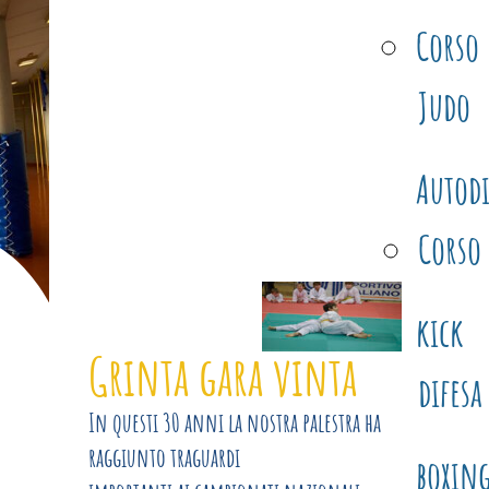
judo club
Corso
ponteranica
Judo
La serietà e l'impegno sono alla base
del Judo e del nostro Dojo!
Autodi
Corso
kick
Grinta gara vinta
difesa
In questi 30 anni la nostra palestra ha
raggiunto traguardi
boxin